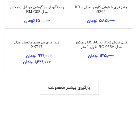
هندزفری بلوتوثی کلومن مدل KB –
پایه نگهدارنده گوشی موبایل ریمکس
G265
مدل RM-C02
585,000
تومان
150,000
تومان
کابل تبدیل USB به USB-C ریمکس
هندزفری بی سیم مانستر مدل
مدل RC-068A طول 1 متر
XKT17
135,000
تومان
999,000
تومان
–
1,269,000
تومان
بارگیری بیشتر محصولات